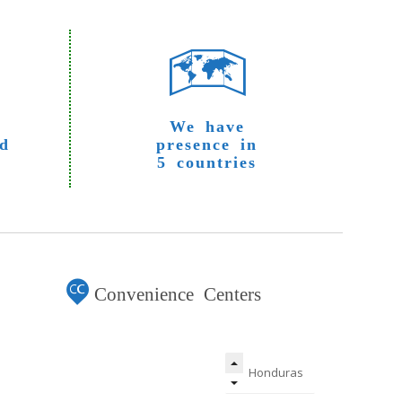
s
We have
d
presence in
5 countries
Convenience Centers