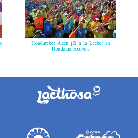
o
Hondureños dicen ¡Sí a la Leche! en
Honduras Actívate