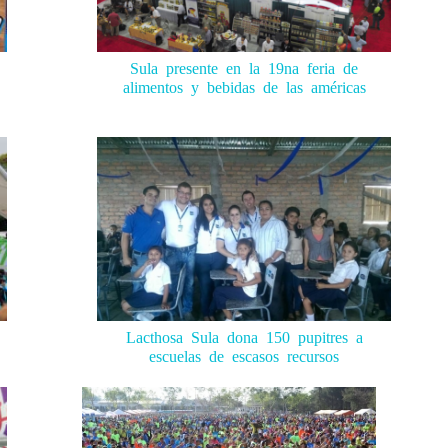
Sula presente en la 19na feria de
alimentos y bebidas de las américas
Lacthosa Sula dona 150 pupitres a
escuelas de escasos recursos