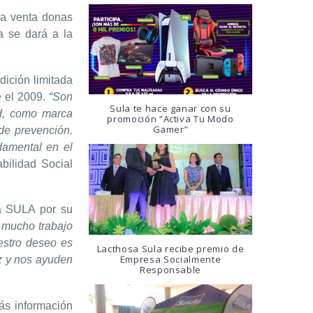
a venta donas
 se dará a la
ición limitada
e el 2009.
“Son
Sula te hace ganar con su
ad, como marca
promoción “Activa Tu Modo
Gamer”
de prevención.
damental en el
bilidad Social
a SULA por su
 mucho trabajo
estro deseo es
Lacthosa Sula recibe premio de
Empresa Socialmente
z y nos ayuden
Responsable
ás información