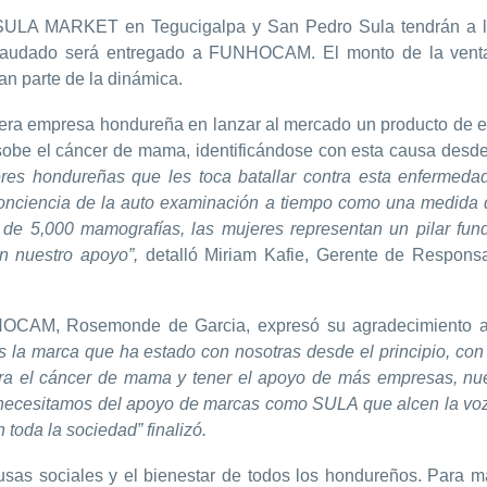
SULA MARKET en Tegucigalpa y San Pedro Sula tendrán a l
ecaudado será entregado a FUNHOCAM. El monto de la venta
n parte de la dinámica.
era empresa hondureña en lanzar al mercado un producto de ed
obe el cáncer de mama, identificándose con esta causa desd
res hondureñas que les toca batallar contra esta enfermed
onciencia de la auto examinación a tiempo como una medida 
de 5,000 mamografías, las mujeres representan un pilar fun
an nuestro apoyo”,
detalló Miriam Kafie, Gerente de Responsa
UNHOCAM, Rosemonde de Garcia, expresó su agradecimiento 
 la marca que ha estado con nosotras desde el principio, con
tra el cáncer de mama y tener el apoyo de más empresas, nu
 necesitamos del apoyo de marcas como SULA que alcen la vo
 toda la sociedad” finalizó.
as sociales y el bienestar de todos los hondureños. Para m