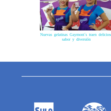
Nuevas gelatinas Gaymont´s traen delicios
sabor y diversión