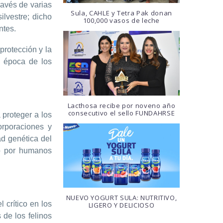
ravés de varias
Sula, CAHLE y Tetra Pak donan
lvestre; dicho
100,000 vasos de leche
ntes.
protección y la
a época de los
Lacthosa recibe por noveno año
consecutivo el sello FUNDAHRSE
proteger a los
orporaciones y
ad genética del
do por humanos
NUEVO YOGURT SULA: NUTRITIVO,
crítico en los
LIGERO Y DELICIOSO
de los felinos