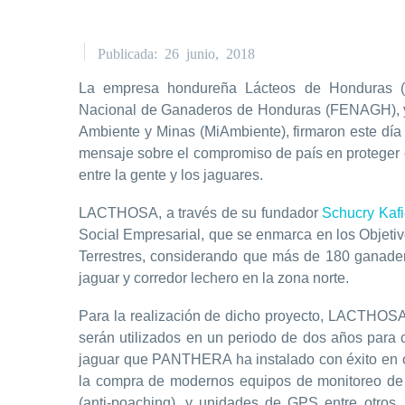
Publicada: 26 junio, 2018
La empresa hondureña Lácteos de Honduras (
Nacional de Ganaderos de Honduras (FENAGH), y 
Ambiente y Minas (MiAmbiente), firmaron este día
mensaje sobre el compromiso de país en proteger e
entre la gente y los jaguares.
LACTHOSA, a través de su fundador
Schucry Kaf
Social Empresarial, que se enmarca en los Objetiv
Terrestres, considerando que más de 180 ganader
jaguar y corredor lechero en la zona norte.
Para la realización de dicho proyecto, LACTHOS
serán utilizados en un periodo de dos años para 
jaguar que PANTHERA ha instalado con éxito en o
la compra de modernos equipos de monitoreo de 
(anti-poaching), y unidades de GPS entre otros.