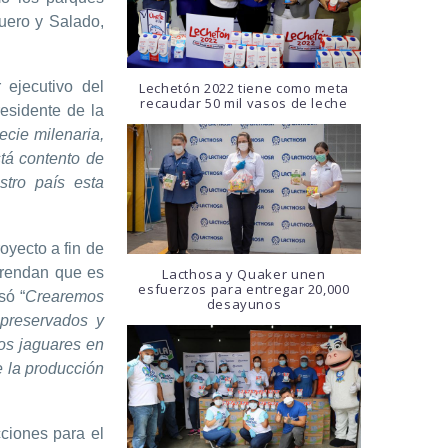
uero y Salado,
 ejecutivo del
Lechetón 2022 tiene como meta
recaudar 50 mil vasos de leche
esidente de la
ecie milenaria,
tá contento de
tro país esta
oyecto a fin de
prendan que es
Lacthosa y Quaker unen
esfuerzos para entregar 20,000
só “
Crearemos
desayunos
 preservados y
los jaguares en
e la producción
ciones para el