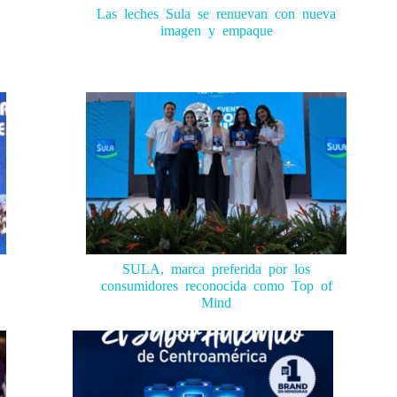
Las leches Sula se renuevan con nueva
imagen y empaque
SULA, marca preferida por los
consumidores reconocida como Top of
Mind