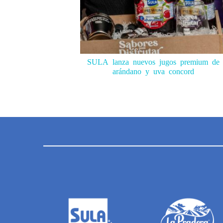
SULA lanza nuevos jugos premium de
arándano y uva concord