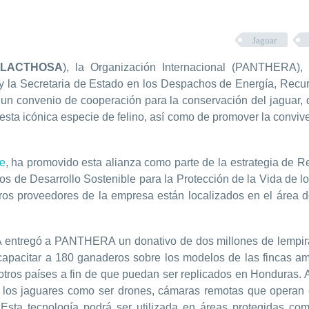
Jaguar
LACTHOSA
), la Organización Internacional (PANTHERA),
la Secretaria de Estado en los Despachos de Energía, Recur
 un convenio de cooperación para la conservación del jaguar, 
sta icónica especie de felino, así como de promover la convi
ie
, ha promovido esta alianza como parte de la estrategia de 
os de Desarrollo Sostenible para la Protección de la Vida de 
os proveedores de la empresa están localizados en el área de
A entregó a PANTHERA un donativo de dos millones de lempir
capacitar a 180 ganaderos sobre los modelos de las fincas am
tros países a fin de que puedan ser replicados en Honduras. 
los jaguares como ser drones, cámaras remotas que operan 
 Esta tecnología podrá ser utilizada en áreas protegidas co