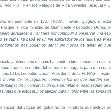
 Pico Pijol, y en los Refugios de Vida Silvestre Texiguat y C
afie, representante de LACTHOSA, Howard Quigley, director
Fasquelle, vice ministro de Miambiente y Leopoldo Durán, pr
iero agradecer a Panthera por contribuir a preservar una esp
 se suma. Mi papá es un fiel admirador de los jaguares él es
ondureños nos podemos sentir orgullosos de tener en nues
ícola y alimentario del país ha tenido a bien sumarse a este pr
ciones que están dentro del corredor del jaguar, para que com
elinos. El Dr. Leopoldo Duran, Presidente de la FENAGH, expre
 la muerte de los jaguares; convencerlos de que pueden ser
de mitigación y conservación que permitan el paso seguro de 
as rutas que estos felinos utilizan para migrar entre las zonas d
servación del Jaguar del gobierno de Honduras que incluye ac