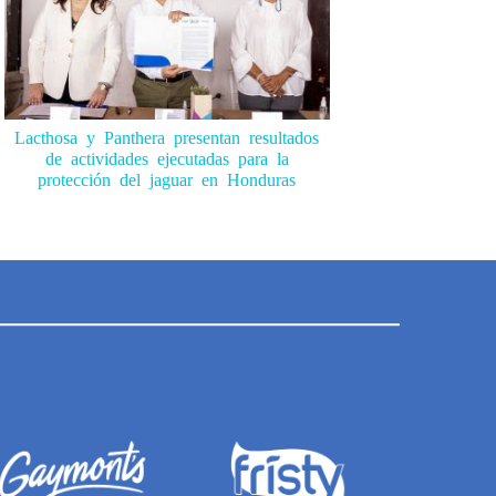
Lacthosa y Panthera presentan resultados
de actividades ejecutadas para la
protección del jaguar en Honduras