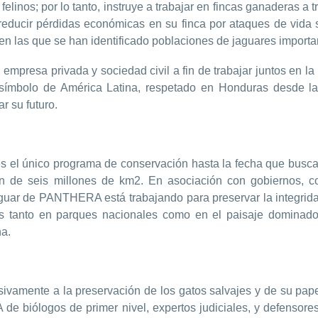
elinos; por lo tanto, instruye a trabajar en fincas ganaderas a t
educir pérdidas económicas en su finca por ataques de vida si
 en las que se han identificado poblaciones de jaguares importa
mpresa privada y sociedad civil a fin de trabajar juntos en la 
 símbolo de América Latina, respetado en Honduras desde l
r su futuro.
 el único programa de conservación hasta la fecha que busca 
ión de seis millones de km2. En asociación con gobiernos, c
aguar de PANTHERA está trabajando para preservar la integrid
es tanto en parques nacionales como en el paisaje domina
na.
amente a la preservación de los gatos salvajes y de su papel 
biólogos de primer nivel, expertos judiciales, y defensores 