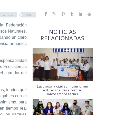
Lacthosa
RSE
 la Federación
NOTICIAS
sos Naturales,
RELACIONADAS
dando un claro
vencia armónica
Responsabilidad
los Ecosistemas
l corredor del
Lacthosa y ciudad mujer unen
as; fondos que
esfuerzos para formar
microempresarias
igables con el
Asimismo, para
en tiempo real
mo los parques