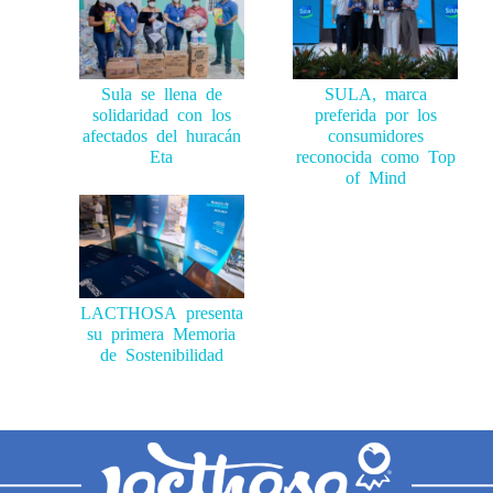
Sula se llena de
SULA, marca
solidaridad con los
preferida por los
afectados del huracán
consumidores
Eta
reconocida como Top
of Mind
LACTHOSA presenta
su primera Memoria
de Sostenibilidad