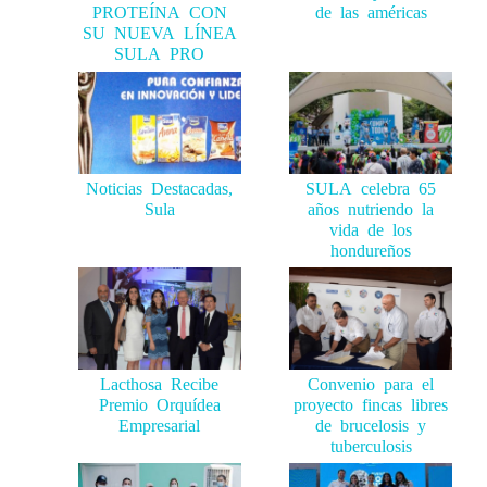
SU NUEVA LÍNEA
SULA PRO
Noticias Destacadas,
SULA celebra 65
Sula
años nutriendo la
vida de los
hondureños
Lacthosa Recibe
Convenio para el
Premio Orquídea
proyecto fincas libres
Empresarial
de brucelosis y
tuberculosis